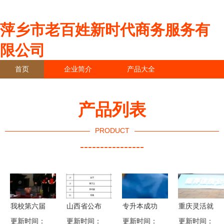
萍乡市老百姓新时代商务服务有
限公司
首页
企业简介
产品大全
联系我们
企业信息
访客留言
产品列表
PRODUCT
----------------
我校第六届
山西省公布
专升本成功
重庆灵活就
更新时间：
就业指导·
更新时间：
100家欠薪
更新时间：
之后 第一
业人员可自
更新时间：