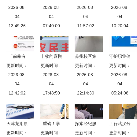
创业教育宣
2026-08-
企业黑名单
2026-08-
学历辨析与
2026-08-
愿缴存使用
2026-08-
传月活动圆
04
长治市11起
04
职业攻略
04
住房公积金
04
13:49:26
满闭幕
不法行为引
07:40:00
11:57:02
全国率先
10:20:04
关注
「前辈有
丰收的喜悦
苏州校区第
守护职业健
约」人文社
更新时间：
与振兴的脉
更新时间：
更新时间：
六期“职海
更新时间：
康 我们在
科类求职分
2026-08-
搏——记华
2026-08-
引航”计划
2026-08-
行动 三重
2026-08-
享座谈会第
04
阴市庆祝中
04
导师联合指
04
服务强监管
04
二期活动回
12:42:02
国农民丰收
17:48:50
导 多方联
22:14:30
推动企业健
05:24:08
顾
节暨扶贫产
动解析职业
康发展
品推介活动
发展路径
天津龙湖原
重磅！学
探索经纪服
工行武汉分
著与链家网
更新时间：
更新时间：
校“助翔行
更新时间：
务新发展
更新时间：
行 创新服