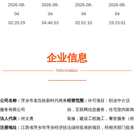
职业中介活
2026-08-
动”入选教
2026-08-
麦田房产携
2026-08-
务模式，助
2026-08-
动背后的房
04
育部高校思
04
手中介协会
04
力灵活就业
04
产服务新趋
02:20:29
想政治工作
04:46:53
重塑行业标
02:01:10
人员圆安居
19:23:01
势
精品项目，
准 职业中
梦
助力职业中
介活动
介活动创新
企业信息
推
Information
----------------
公司名称：
萍乡市老百姓新时代商务
经营范围：
许可项目：职业中介活
服务有限公司
动，互联网信息服务，住宅室内装饰
法人代表：
何太勇
装修，建设工程施工，餐饮服务（依
注册地址：
江西省萍乡市萍乡经济技
法须经批准的项目，经相关部门批准