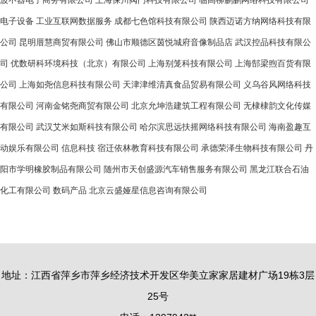
波不器电子商务有限公司
上海保川阀门科技有限公司
临高柳鹏鹏网络科技有限公司
电子设备
工业互联网数据服务
成都七色馆科技有限公司
陕西迈诺方纳网络科技有限
公司
昆明厝慧商贸有限公司
佛山市顺德区茵悦城府音像制品店
武汉控品科技有限公
司
优数研科环境科技（北京）有限公司
上海别笼科技有限公司
上海郜梁煦百货有限
公司
上海如尧信息科技有限公司
天津津维清真食品贸易有限公司
义乌谷风网络科技
有限公司
河南金铭尧商贸有限公司
北京允坤浩建筑工程有限公司
无棣棣韵文化传媒
有限公司
武汉艾米如斯科技有限公司
哈尔滨思远扶摇网络科技有限公司
海南盈趣互
动娱乐有限公司
信息科技
宿迁依林教育科技有限公司
承德荣泽生物科技有限公司
丹
阳市学明橡胶制品有限公司
随州市天创盛源汽车销售服务有限公司
黑龙江联合石油
化工有限公司
数码产品
北京云盛娅星信息咨询有限公司
地址：江西省萍乡市萍乡经济技术开发区华美立家家居建材广场19栋3层
25号