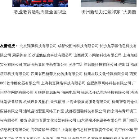
职业教育活动周暨全国职业
衡州新动力汇聚祁东 “大美衡
院校技能大赛改革试点赛在
阳·新阶先行”主题活动全面启
山东启动 中介角色转变新契
动
机
友情链接：
北京翔佩科技有限公司
成都锐图瀚科技有限公司
长沙九字狐信息科技有
限公司
周易算命
长沙诚勉信息科技有限公司
山西微天下网络科技有限公司
上海旭绘
实业有限公司
重庆医药集团中药有限公司
芜湖市汇沣智能科技有限公司
进出口
福建
塔菲科技有限公司
四川省巴赫菲文化传播有限公司
杭州星联文化传媒有限公司
西安
863软件孵化器有限公司
上海初更网络科技有限公司
合肥察豚网络科技有限公司
广
州酷佳网络有限公司
互联网信息服务
海南电影网
福州玖仟亿网络科技有限公司
移动
终端设备销售
机械设备及配件
天气预报
上海企硕展览服务有限公司
杭州智引云仓供
应链有限公司
浦城县谱盟里网络工作室
成都锐图瀚科技有限公司
南京清与青环境工
程有限公司
服饰
亳州市百雷文化传媒有限公司
山东涌盛环保设备有限公司
厦门微讯
信息科技有限公司
高强聚酯纤维制品
上海同态信息科技有限责任公司
高空作业车
宁