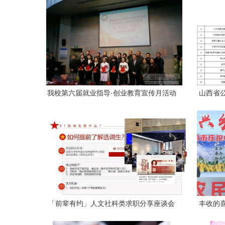
我校第六届就业指导·创业教育宣传月活动
山西省公
圆满闭幕
「前辈有约」人文社科类求职分享座谈会
丰收的
第二期活动回顾
祝中国