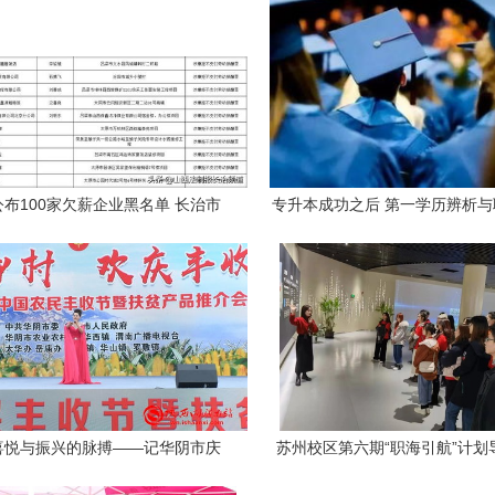
布100家欠薪企业黑名单 长治市
专升本成功之后 第一学历辨析
11起不法行为引关注
喜悦与振兴的脉搏——记华阴市庆
苏州校区第六期“职海引航”计划
农民丰收节暨扶贫产品推介活动
指导 多方联动解析职业发展