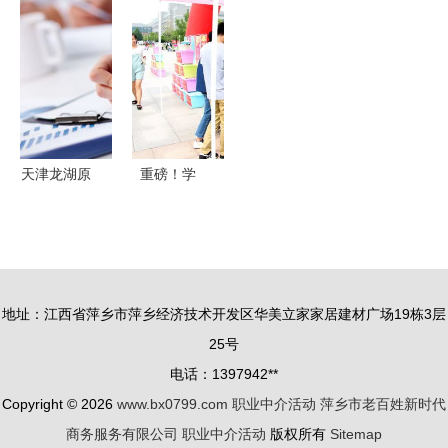
科类求职分
搏——记华
引航”计划
行动 三重
享座谈会第
阴市庆祝中
导师联合指
服务强监管
二期活动回
国农民丰收
导 多方联
推动企业健
顾
节暨扶贫产
动解析职业
康发展
品推介活动
发展路径
天津龙湖原
重磅！学
著与链家网
校“助翔行
职业中介活
动”入选教
动背后的房
育部高校思
产服务新趋
想政治工作
地址：江西省萍乡市萍乡经济技术开发区华美立家家居建材广场19栋3层
势
精品项目，
25号
助力职业中
电话：1397942**
介活动创新
Copyright © 2026
www.bx0799.com
职业中介活动
萍乡市老百姓新时代
推
商务服务有限公司
职业中介活动
版权所有
Sitemap