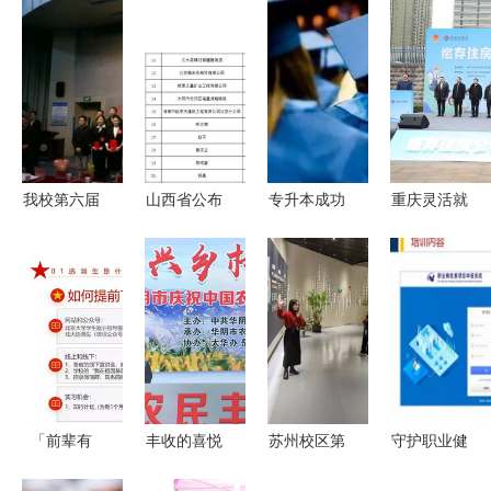
我校第六届
山西省公布
专升本成功
重庆灵活就
就业指导·
100家欠薪
之后 第一
业人员可自
创业教育宣
企业黑名单
学历辨析与
愿缴存使用
传月活动圆
长治市11起
职业攻略
住房公积金
满闭幕
不法行为引
全国率先
关注
「前辈有
丰收的喜悦
苏州校区第
守护职业健
约」人文社
与振兴的脉
六期“职海
康 我们在