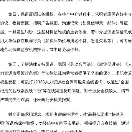
第四，保留证据以备维权。在整个中介过程中，求职者应保存好中介
协议、收费票据、招聘广告截图、沟通记录（如微信聊天、邮件）等证
据。一旦发生纠纷，这些材料是维权的重要依据。若中介提供虚假信息或
用人单位存在欺诈行为（如实际岗位与描述不符、恶意欠薪等），可向当
地劳动保障监察机构投诉，或申请劳动仲裁。
第五，了解法律支持渠道。我国《劳动合同法》《就业促进法》《人
力资源市场暂行条例》等法律法规为劳动者提供了坚实的保护。求职者若
权益受损，可拨打12333人力资源社会保障服务热线咨询，或通过“全国
根治欠薪线索反映平台”等在线渠道反映问题。对于涉及金额较大、情节
严重的中介诈骗，还应向公安机关报案。
树立正确求职观念。求职者需保持理性，对“高薪低要求”“快速入
职”等诱惑保持警惕，勿轻信中介的不实承诺。积极提升自身技能，通过