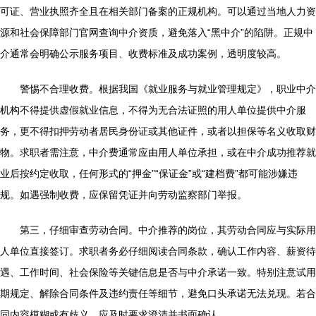
可证、营业执照齐全且在相关部门备案的正规机构。可以通过当地人力资
源和社会保障部门官网查询中介资质，避免落入“黑中介”的陷阱。正规中
介通常会明确公示服务项目、收费标准及成功案例，透明度较高。
警惕不合理收费。根据我国《就业服务与就业管理规定》，职业中介
机构不得提供虚假就业信息，不得为无合法证照的用人单位提供中介服
务，更不得扣押劳动者居民身份证或其他证件，或者以担保等名义收取财
物。求职者需注意，中介费通常应由用人单位承担，或在中介成功推荐就
业后按约定收取，任何形式的“押金”“保证金”或“建档费”都可能涉嫌违
规。如遇强制收费，应保留凭证并向劳动监察部门举报。
第三，仔细审查劳动合同。中介推荐的岗位，其劳动合同应与实际用
人单位直接签订。求职者务必仔细阅读合同条款，确认工作内容、薪资待
遇、工作时间、社会保险等关键信息是否与中介承诺一致。特别注意试用
期规定、解除合同条件及违约责任等细节，避免口头承诺无法兑现。若合
同内容模糊或有歧义，应及时要求澄清并书面确认。