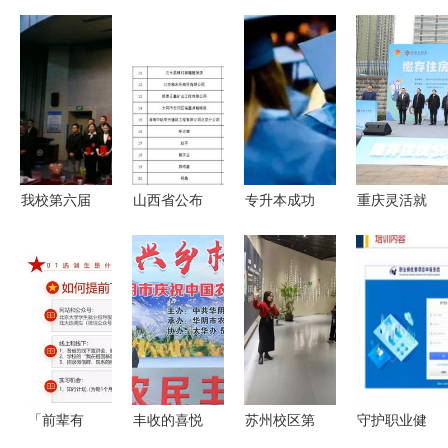
我校第六届
山西省公布
专升本成功
重庆灵活就
就业指导·
100家欠薪
之后 第一
业人员可自
创业教育宣
企业黑名单
学历辨析与
愿缴存使用
传月活动圆
长治市11起
职业攻略
住房公积金
满闭幕
不法行为引
全国率先
关注
「前辈有
丰收的喜悦
苏州校区第
守护职业健