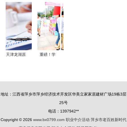
约」人文社
与振兴的脉
六期“职海
康 我们在
科类求职分
搏——记华
引航”计划
行动 三重
享座谈会第
阴市庆祝中
导师联合指
服务强监管
二期活动回
国农民丰收
导 多方联
推动企业健
顾
节暨扶贫产
动解析职业
康发展
品推介活动
发展路径
天津龙湖原
重磅！学
著与链家网
校“助翔行
职业中介活
动”入选教
动背后的房
育部高校思
产服务新趋
想政治工作
地址：江西省萍乡市萍乡经济技术开发区华美立家家居建材广场19栋3层
势
精品项目，
25号
助力职业中
电话：1397942**
介活动创新
Copyright © 2026
www.bx0799.com
职业中介活动
萍乡市老百姓新时代
推